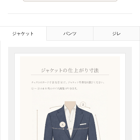
ジャケット
ジャケット
パンツ
ジレ
販売価格
¥80,000
(税別)
■号数 (JK)
・肩巾 (JK)
・胴囲 (JK)