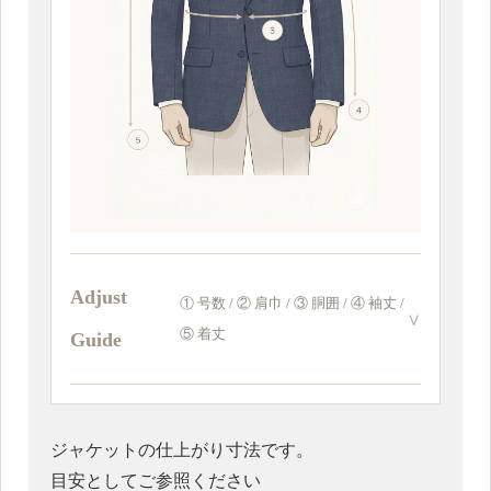
・袖丈 (JK)
・着丈 (JK)
ベース (JK)
Adjust
① 号数 / ② 肩巾 / ③ 胴囲 / ④ 袖丈 /
⑤ 着丈
Guide
襟仕様 (JK)
ジャケットの仕上がり寸法です。
目安としてご参照ください