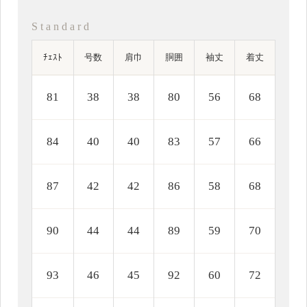
飾り縫 (JK)
S t a n d a r d
ﾁｪｽﾄ
号数
肩巾
胴囲
袖丈
着丈
肩仕様 (JK)
81
38
38
80
56
68
84
40
40
83
57
66
袖仕様 (JK)
87
42
42
86
58
68
裏仕様 (JK)
90
44
44
89
59
70
93
46
45
92
60
72
ボタン (JK)