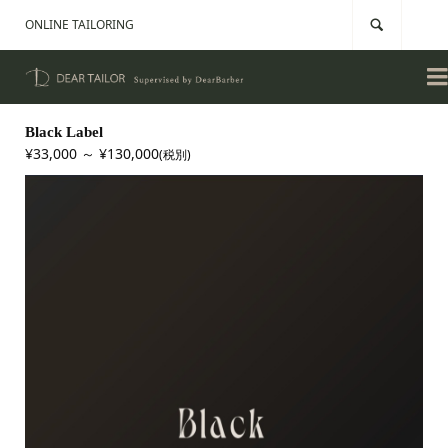
ONLINE TAILORING


Black Label
¥33,000 ～ ¥130,000
(税別)