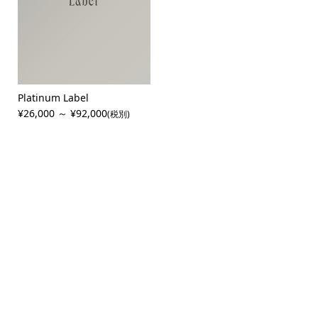
・胸囲 (GL)
Platinum Label
・胴囲 (GL)
¥26,000 ～ ¥92,000
(税別)
0
/
0
・後丈 (GL)
円
ベース (GL)