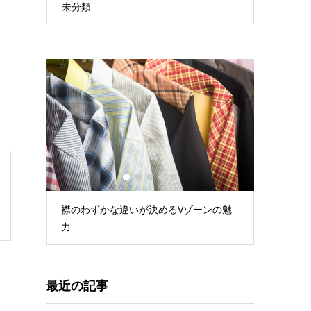
未分類
1
2
3
4
5
感！ジ
襟のわずかな違いが決めるVゾーンの魅
ジャケパ
力
最近の記事